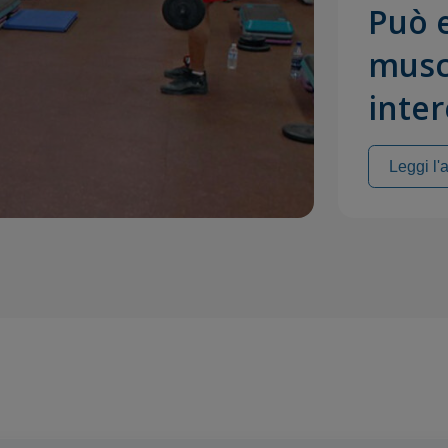
Può e
musc
inter
Leggi l'a