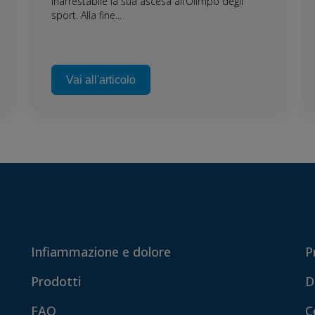
inarrestabile la sua ascesa all’Olimpo degli
sport. Alla fine...
Vai all'articolo
Infiammazione e dolore
P
Prodotti
D
FAQ
C