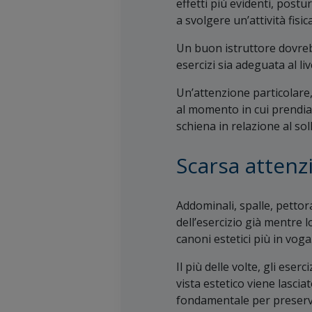
effetti più evidenti, postu
a svolgere un’attività fisi
Un buon istruttore dovrebb
esercizi sia adeguata al li
Un’attenzione particolare,
al momento in cui prendi
schiena in relazione al so
Scarsa attenz
Addominali, spalle, pettoral
dell’esercizio già mentre l
canoni estetici più in voga
Il più delle volte, gli ese
vista estetico viene lasci
fondamentale per preservar