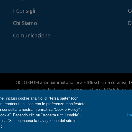
I Consigli
C
Chi Siamo
D
Comunicazione
DICLOREUM antinfiammatorio locale 3% schiuma cutanea, 
locale cerotti medicati sono medicinali a base di Diclofenac
medicinale a base di ibuprofene che possono avere effetti ind
one, inclusi cookie analitici di "terza parte" (con
foglio illustrativo. Aut. Min. del 08/01/2025.
rarti contenuti in linea con le preferenze manifestate
 consulta la nostra informativa “Cookie Policy” .
ookie”. Facendo clic su "Accetta tutti i cookie",
Im
È autorizzato dal Ministero della Salute esclusivamente il con
lla "X" continuerai la navigazione del sito in
Antinfiammatorio locale 3% schiuma cutanea e cerotti medicat
ci.
informazioni riguardanti prodotti diversi presenti nel sito web 