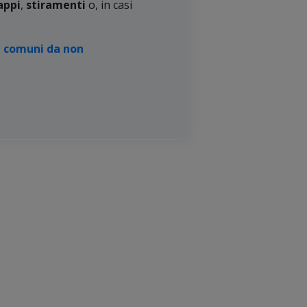
appi
,
stiramenti
o, in casi
ù comuni da non