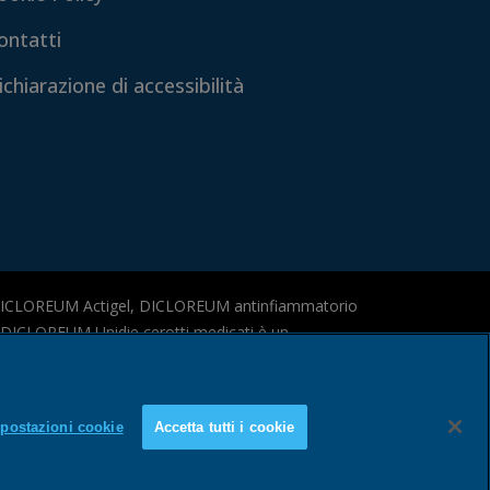
ontatti
ichiarazione di accessibilità
DICLOREUM Actigel, DICLOREUM antinfiammatorio
 e DICLOREUM Unidie cerotti medicati è un
esiderati anche gravi. Leggere attentamente il
postazioni cookie
Accetta tutti i cookie
tenuto pubblicitario relativo a Dicloreum
i, Dicloreum Actigel e Dicloreum Unidie. Eventuali
sono di esclusiva responsabilità dell’Azienda.