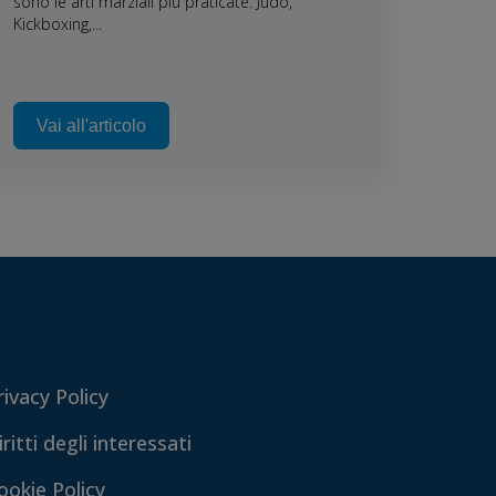
sono le arti marziali più praticate: Judo,
Kickboxing,...
Vai all'articolo
rivacy Policy
iritti degli interessati
ookie Policy