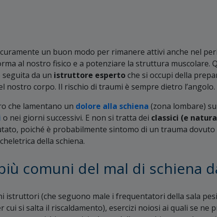
icuramente un buon modo per rimanere attivi anche nel per
rma al nostro fisico e a potenziare la struttura muscolare. Qu
e seguita da un
istruttore esperto
che si occupi della prepar
l nostro corpo. Il rischio di traumi è sempre dietro l’angolo.
loro che lamentano un
dolore alla schiena
(zona lombare) su
i
o nei giorni successivi. E non si tratta dei
classici (e natur
tato, poiché è probabilmente sintomo di un trauma dovuto a
cheletrica della schiena.
 più comuni del mal di schiena d
hi istruttori (che seguono male i frequentatori della sala pe
per cui si salta il riscaldamento), esercizi noiosi ai quali se ne 