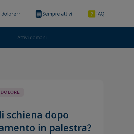
 dolore
Sempre attivi
FAQ
Attivi domani
 DOLORE
di schiena dopo
namento in palestra?