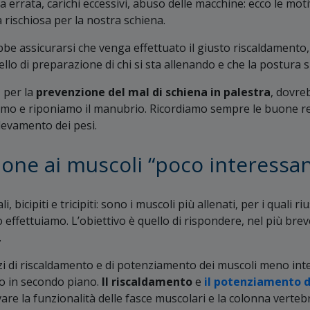
ra errata, carichi eccessivi, abuso delle macchine: ecco le moti
ca rischiosa per la nostra schiena.
e assicurarsi che venga effettuato il giusto riscaldamento, 
vello di preparazione di chi si sta allenando e che la postura s
 per la
prevenzione del mal di schiena in palestra
, dovre
amo e riponiamo il manubrio. Ricordiamo sempre le buone re
llevamento dei pesi.
ione ai muscoli “poco interessan
i, bicipiti e tricipiti: sono i muscoli più allenati, per i quali r
o effettuiamo. L’obiettivo è quello di rispondere, nel più bre
.
rcizi di riscaldamento e di potenziamento dei muscoli meno int
ato in secondo piano.
Il riscaldamento
e
il potenziamento d
e la funzionalità delle fasce muscolari e la colonna vertebr