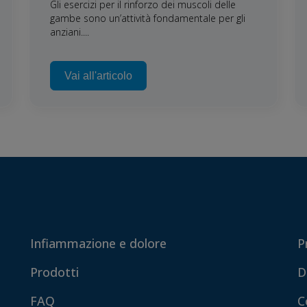
Gli esercizi per il rinforzo dei muscoli delle
gambe sono un’attività fondamentale per gli
anziani....
Vai all'articolo
Infiammazione e dolore
P
Prodotti
D
FAQ
C