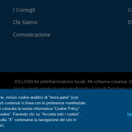
I Consigli
C
Chi Siamo
D
Comunicazione
DICLOREUM antinfiammatorio locale 3% schiuma cutanea, 
locale cerotti medicati sono medicinali a base di Diclofenac
medicinale a base di ibuprofene che possono avere effetti ind
one, inclusi cookie analitici di "terza parte" (con
foglio illustrativo. Aut. Min. del 08/01/2025.
rarti contenuti in linea con le preferenze manifestate
 consulta la nostra informativa “Cookie Policy” .
ookie”. Facendo clic su "Accetta tutti i cookie",
Im
È autorizzato dal Ministero della Salute esclusivamente il con
lla "X" continuerai la navigazione del sito in
Antinfiammatorio locale 3% schiuma cutanea e cerotti medicat
ci.
informazioni riguardanti prodotti diversi presenti nel sito web 