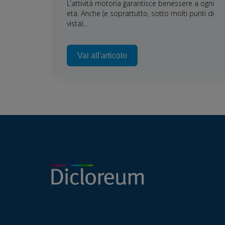
L’attività motoria garantisce benessere a ogni
età. Anche (e soprattutto, sotto molti punti di
vista)...
Vai all'articolo