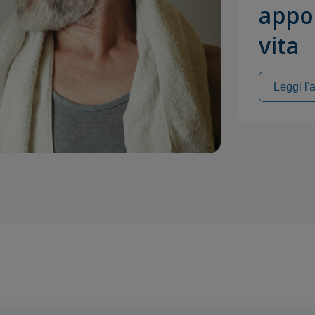
appor
vita
Leggi l'a