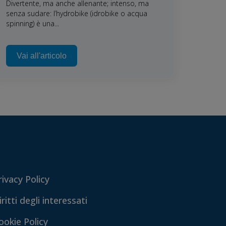
Divertente, ma anche allenante; intenso, ma
senza sudare: l’hydrobike (idrobike o acqua
spinning) è una...
Vai all'articolo
rivacy Policy
iritti degli interessati
ookie Policy