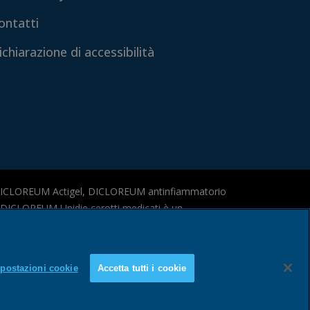
ontatti
ichiarazione di accessibilità
DICLOREUM Actigel, DICLOREUM antinfiammatorio
 e DICLOREUM Unidie cerotti medicati è un
esiderati anche gravi. Leggere attentamente il
postazioni cookie
Accetta tutti i cookie
tenuto pubblicitario relativo a Dicloreum
i, Dicloreum Actigel e Dicloreum Unidie. Eventuali
sono di esclusiva responsabilità dell’Azienda.