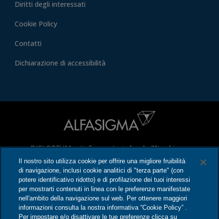
Diritti degli interessati
Cookie Policy
Contatti
Dichiarazione di accessibilità
DICLOREUM antinfiammatorio locale 3% schiuma
cutanea, DICLOREUM Actigel, DICLOREUM
Il nostro sito utilizza cookie per offrire una migliore fruibilità
di navigazione, inclusi cookie analitici di "terza parte" (con
antinfiammatorio locale cerotti medicati sono medicinali a
potere identificativo ridotto) e di profilazione dei tuoi interessi
base di Diclofenac e DICLOREUM Unidie cerotti medicati
per mostrarti contenuti in linea con le preferenze manifestate
è un medicinale a base di ibuprofene che possono avere
nell'ambito della navigazione sul web. Per ottenere maggiori
effetti indesiderati anche gravi. Leggere attentamente il
informazioni consulta la nostra informativa “Cookie Policy” .
Per impostare e/o disattivare le tue preferenze clicca su
foglio illustrativo. Aut. Min. del 08/01/2025.