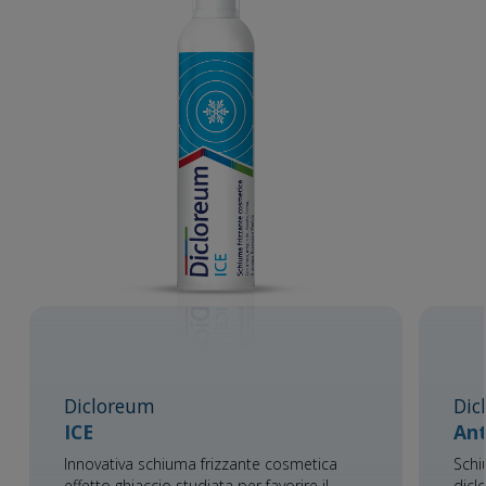
Dicloreum
Dic
ICE
Ant
Innovativa schiuma frizzante cosmetica
Schi
effetto ghiaccio studiata per favorire il
dicl