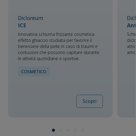
Dicloreum
Dic
ICE
Ant
Innovativa schiuma frizzante cosmetica
Schi
effetto ghiaccio studiata per favorire il
dicl
benessere della pelle in caso di traumi e
atti
contusioni che possono capitare durante
arti
le attività quotidiane e sportive.
COSMETICO
Scopri