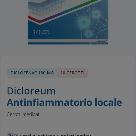
DICLOFENAC 180 MG
10 CEROTTI
Dicloreum
Antinfiammatorio locale
Cerotti medicati
Per
mal di schiena
e
dolori lombari