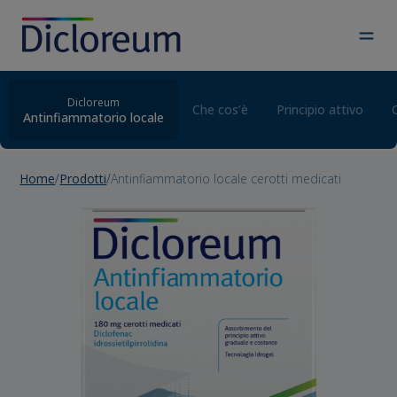
Skip
to
content
Dicloreum
Che cos’è
Principio attivo
Antinfiammatorio locale
Home
/
Prodotti
/
Antinfiammatorio locale cerotti medicati