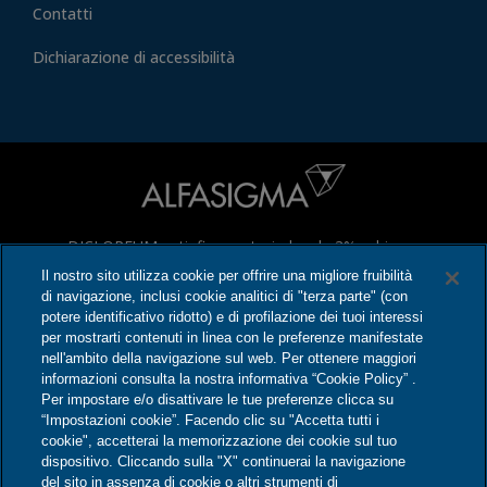
Contatti
Dichiarazione di accessibilità
DICLOREUM antinfiammatorio locale 3% schiuma
cutanea, DICLOREUM Actigel, DICLOREUM
Il nostro sito utilizza cookie per offrire una migliore fruibilità
antinfiammatorio locale cerotti medicati sono medicinali a
di navigazione, inclusi cookie analitici di "terza parte" (con
potere identificativo ridotto) e di profilazione dei tuoi interessi
base di Diclofenac e DICLOREUM Unidie cerotti medicati
per mostrarti contenuti in linea con le preferenze manifestate
è un medicinale a base di ibuprofene che possono avere
nell'ambito della navigazione sul web. Per ottenere maggiori
effetti indesiderati anche gravi. Leggere attentamente il
informazioni consulta la nostra informativa “Cookie Policy” .
Per impostare e/o disattivare le tue preferenze clicca su
foglio illustrativo. Aut. Min. del 08/01/2025.
“Impostazioni cookie”. Facendo clic su "Accetta tutti i
cookie", accetterai la memorizzazione dei cookie sul tuo
È autorizzato dal Ministero della Salute esclusivamente il
dispositivo. Cliccando sulla "X" continuerai la navigazione
contenuto pubblicitario relativo a Dicloreum
del sito in assenza di cookie o altri strumenti di