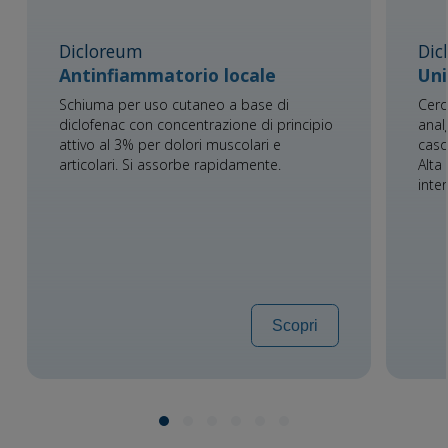
Dicloreum
Dic
Antinfiammatorio locale
Uni
Schiuma per uso cutaneo a base di
Cero
diclofenac con concentrazione di principio
anal
attivo al 3% per dolori muscolari e
caso
articolari. Si assorbe rapidamente.
Alta
inte
Scopri