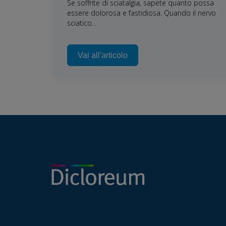
Se soffrite di sciatalgia, sapete quanto possa
essere dolorosa e fastidiosa. Quando il nervo
sciatico...
Vai all'articolo