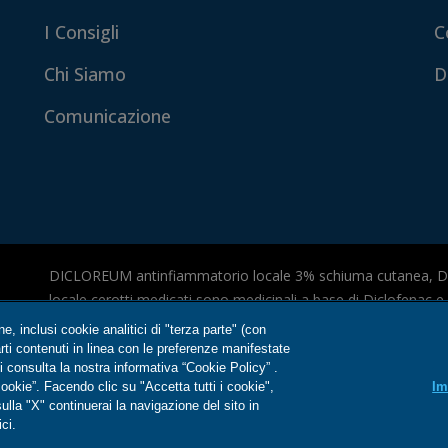
I Consigli
C
Chi Siamo
D
Comunicazione
DICLOREUM antinfiammatorio locale 3% schiuma cutanea, 
locale cerotti medicati sono medicinali a base di Diclofenac
medicinale a base di ibuprofene che possono avere effetti ind
one, inclusi cookie analitici di "terza parte" (con
foglio illustrativo. Aut. Min. del 08/01/2025.
rarti contenuti in linea con le preferenze manifestate
 consulta la nostra informativa “Cookie Policy” .
ookie”. Facendo clic su "Accetta tutti i cookie",
Im
È autorizzato dal Ministero della Salute esclusivamente il con
lla "X" continuerai la navigazione del sito in
Antinfiammatorio locale 3% schiuma cutanea e cerotti medicat
ci.
informazioni riguardanti prodotti diversi presenti nel sito web 