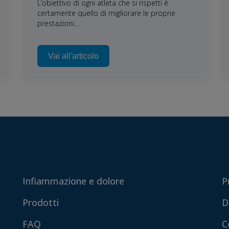
L’obiettivo di ogni atleta che si rispetti è
certamente quello di migliorare le proprie
prestazioni...
Vai all'articolo
Infiammazione e dolore
P
Prodotti
D
FAQ
C