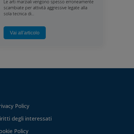
Le arti marziali vengono spesso erroneamente
scambiate per attività aggressive legate alla
sola tecnica di...
Vai all'articolo
rivacy Policy
iritti degli interessati
ookie Policy