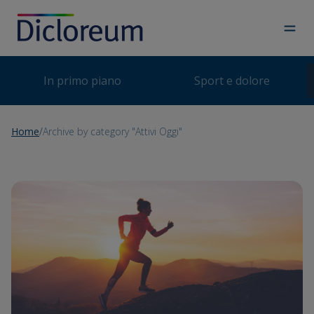
Skip
to
content
In primo piano
Sport e dolore
Home
/
Archive by category "Attivi Oggi"