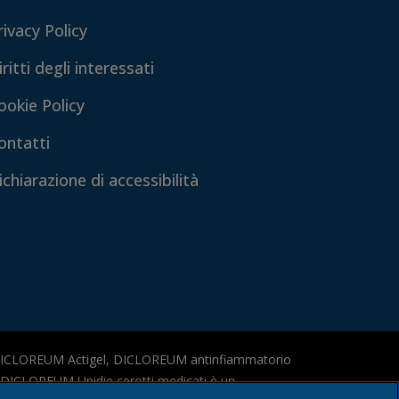
rivacy Policy
iritti degli interessati
ookie Policy
ontatti
ichiarazione di accessibilità
DICLOREUM Actigel, DICLOREUM antinfiammatorio
 e DICLOREUM Unidie cerotti medicati è un