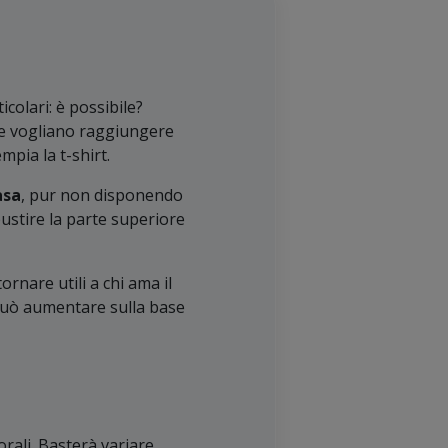
colari: è possibile?
che vogliano raggiungere
mpia la t-shirt.
asa
, pur non disponendo
obustire la parte superiore
ornare utili a chi ama il
o può aumentare sulla base
orali. Basterà variare,