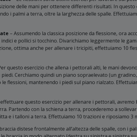
zione delle mani per ottenere differenti risultati. In quest
ando i palmi a terra, oltre la larghezza delle spalle. Effettui
nate
– Assumendo la classica posizione da flessione, ora acc
 indici e pollici si tocchino. Divarichiamo leggermente le g
izione, ottima anche per allenare i tricipiti, effettuiamo 10 fl
Per questo esercizio che allena i pettorali alti, le mani devono
ri piedi. Cerchiamo quindi un piano sopraelevato (un gradino
le flessioni, mantenendo i piedi sul piano rialzato. Effettuia
effettuare questo esercizio per allenare i pettorali, avremo
erra. Partendo con la schiena a terra, procederemo a sollevarci
a e i talloni a terra. Effettuiamo 10 trazioni e riposiamo 3 m
braccia distese frontalmente all’altezza delle spalle, con i pal
 braccia in modo alternato (destra su sinistra e sinistra su