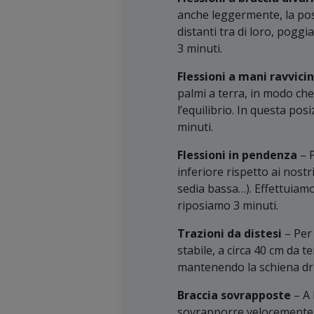
anche leggermente, la posi
distanti tra di loro, poggi
3 minuti.
Flessioni a mani ravvici
palmi a terra, in modo che
l’equilibrio. In questa pos
minuti.
Flessioni in pendenza
– 
inferiore rispetto ai nost
sedia bassa…). Effettuiamo 
riposiamo 3 minuti.
Trazioni da distesi
– Per 
stabile, a circa 40 cm da t
mantenendo la schiena dritt
Braccia sovrapposte
– A 
sovrapporre velocemente le