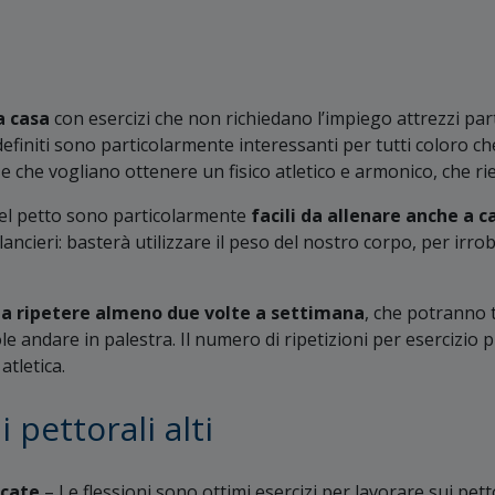
a casa
con esercizi che non richiedano l’impiego attrezzi parti
 definiti sono particolarmente interessanti per tutti coloro 
s e che vogliano ottenere un fisico atletico e armonico, che rie
i del petto sono particolarmente
facili da allenare anche a c
ilancieri: basterà utilizzare il peso del nostro corpo, per irr
i da ripetere almeno due volte a settimana
, che potranno t
ole andare in palestra. Il numero di ripetizioni per esercizi
atletica.
i pettorali alti
icate
– Le flessioni sono ottimi esercizi per lavorare sui pett