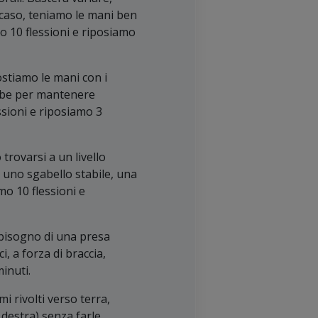
o caso, teniamo le mani ben
amo 10 flessioni e riposiamo
ostiamo le mani con i
ambe per mantenere
essioni e riposiamo 3
 trovarsi a un livello
, uno sgabello stabile, una
mo 10 flessioni e
 bisogno di una presa
, a forza di braccia,
inuti.
mi rivolti verso terra,
 destra) senza farle