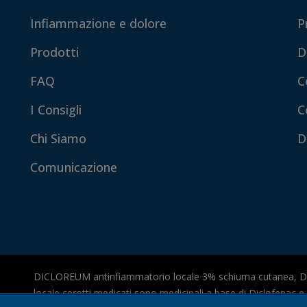
Infiammazione e dolore
P
Prodotti
D
FAQ
C
I Consigli
C
Chi Siamo
D
Comunicazione
DICLOREUM antinfiammatorio locale 3% schiuma cutanea, 
locale cerotti medicati sono medicinali a base di Diclofenac