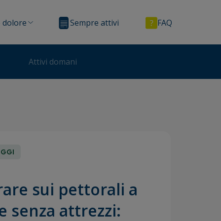
 dolore
Sempre attivi
FAQ
Attivi domani
OGGI
are sui pettorali a
e senza attrezzi: