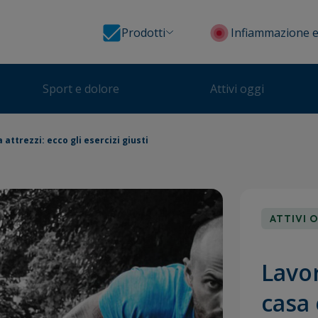
Prodotti
Infiammazione e
Sport e dolore
Attivi oggi
 attrezzi: ecco gli esercizi giusti
ATTIVI 
Lavor
casa 