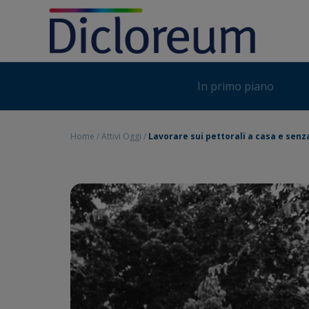
Skip
to
content
In primo piano
Home
/
Attivi Oggi
/
Lavorare sui pettorali a casa e senza